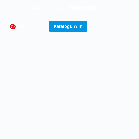
uangzhou, Çin 511442
Kataloğu Alın
n
TR