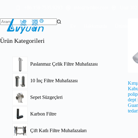
İçeriğe
+86 159 7535 9293
info@lyfilter.com
Unit 302
geç
Ev
Hakkımızda
Ürünler
Ürün Kategorileri
Paslanmaz Çelik Filtre Muhafazası
10 İnç Filtre Muhafazası
Kırış
Kabu
polip
Sepet Süzgeçleri
dept 
Guan
tedar
Karbon Filtre
Çift Katlı Filtre Muhafazaları