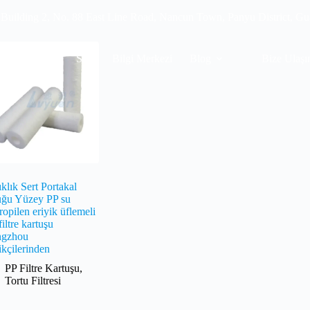
 Building 2, No. 88 East Line Road, Nancun Town, Panyu District, G
Video
SSS
Bilgi Merkezi
Blog
Bize Ulaşı
ıklık Sert Portakal
ğu Yüzey PP su
ropilen eriyik üflemeli
filtre kartuşu
gzhou
ikçilerinden
PP Filtre Kartuşu
,
Tortu Filtresi