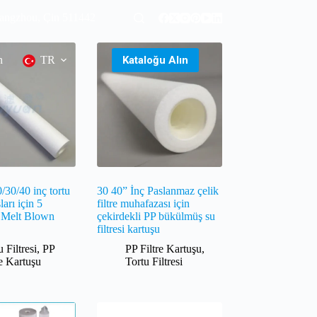
uangzhou, Çin 511442
Kataloğu Alın
n
TR
/30/40 inç tortu
30 40” İnç Paslanmaz çelik
şları için 5
filtre muhafazası için
 Melt Blown
çekirdekli PP bükülmüş su
filtresi kartuşu
u Filtresi
,
PP
PP Filtre Kartuşu
,
re Kartuşu
Tortu Filtresi