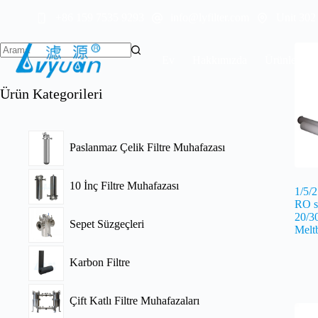
İçeriğe
+86 159 7535 9293
info@lyfilter.com
Unit 302
geç
Ev
Hakkımızda
Ürünler
Ürün Kategorileri
Paslanmaz Çelik Filtre Muhafazası
10 İnç Filtre Muhafazası
1/5/2
RO su
20/3
Sepet Süzgeçleri
Melt
Karbon Filtre
Çift Katlı Filtre Muhafazaları