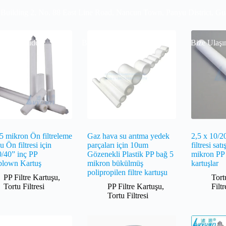
 Building 2, No. 88 East Line Road, Nancun Town, Panyu District, G
Video
SSS
Bilgi Merkezi
Blog
Bize Ulaşı
5 mikron Ön filtreleme
Gaz hava su arıtma yedek
2,5 x 10/20
 Ön filtresi için
parçaları için 10um
filtresi satı
0/40” inç PP
Gözenekli Plastik PP bağ 5
mikron PP
blown Kartuş
mikron bükülmüş
kartuşlar
polipropilen filtre kartuşu
PP Filtre Kartuşu
,
Tort
Tortu Filtresi
PP Filtre Kartuşu
,
Filt
Tortu Filtresi