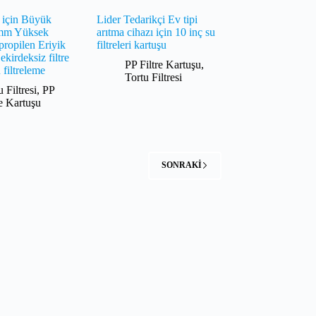
a için Büyük
Lider Tedarikçi Ev tipi
2mm Yüksek
arıtma cihazı için 10 inç su
propilen Eriyik
filtreleri kartuşu
kirdeksiz filtre
PP Filtre Kartuşu
,
 filtreleme
Tortu Filtresi
u Filtresi
,
PP
re Kartuşu
SONRAKI