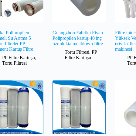
ka Polipropilen
Guangzhou Fabrika Fiyatı
Filtre tutu
meli Su Arıtma 5
Polipropilen kartuş 40 inç
Yüksek Ve
n filtreler PP
uzunlukta meltblown filtre
eriyik üfle
ent Kartuş Filtre
makinesi
Tortu Filtresi
,
PP
PP Filtre Kartuşu
,
Filtre Kartuşu
PP F
Tortu Filtresi
Tort