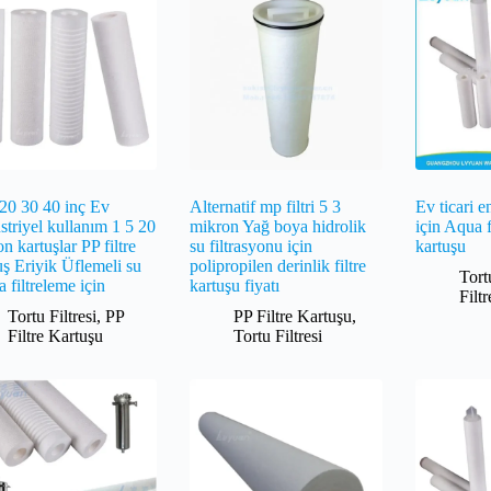
 20 30 40 inç Ev
Alternatif mp filtri 5 3
Ev ticari e
triyel kullanım 1 5 20
mikron Yağ boya hidrolik
için Aqua f
n kartuşlar PP filtre
su filtrasyonu için
kartuşu
ş Eriyik Üflemeli su
polipropilen derinlik filtre
Tort
a filtreleme için
kartuşu fiyatı
Filt
Tortu Filtresi
,
PP
PP Filtre Kartuşu
,
Filtre Kartuşu
Tortu Filtresi