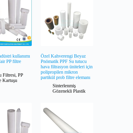
ndüstri kullanımı
Özel Kahverengi Beyaz
air PP filtre
Pnömatik PPF Su tutucu
hava filtrasyon üniteleri için
polipropilen mikron
u Filtresi
,
PP
partikül prob filtre elemanı
re Kartuşu
Sinterlenmiş
Gözenekli Plastik