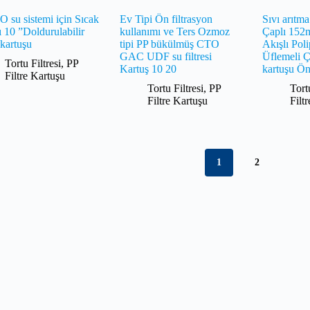
 su sistemi için Sıcak
Ev Tipi Ön filtrasyon
Sıvı arıtm
ı 10 ”Doldurulabilir
kullanımı ve Ters Ozmoz
Çaplı 15
e kartuşu
tipi PP bükülmüş CTO
Akışlı Poli
GAC UDF su filtresi
Üflemeli Çe
Tortu Filtresi
,
PP
Kartuş 10 20
kartuşu Ön
Filtre Kartuşu
Tortu Filtresi
,
PP
Tort
Filtre Kartuşu
Filt
1
2