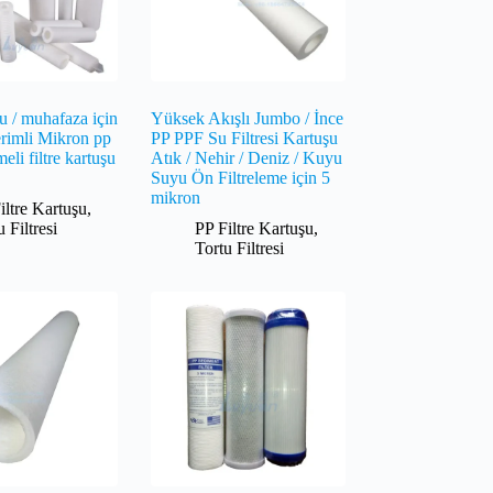
cu / muhafaza için
Yüksek Akışlı Jumbo / İnce
rimli Mikron pp
PP PPF Su Filtresi Kartuşu
meli filtre kartuşu
Atık / Nehir / Deniz / Kuyu
Suyu Ön Filtreleme için 5
mikron
iltre Kartuşu
,
u Filtresi
PP Filtre Kartuşu
,
Tortu Filtresi