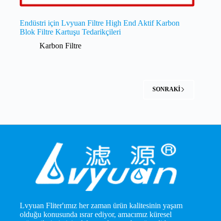
Endüstri için Lvyuan Filtre High End Aktif Karbon
Blok Filtre Kartuşu Tedarikçileri
Karbon Filtre
SONRAKI
Lvyuan Fliter'ımız her zaman ürün kalitesinin yaşam
olduğu konusunda ısrar ediyor, amacımız küresel