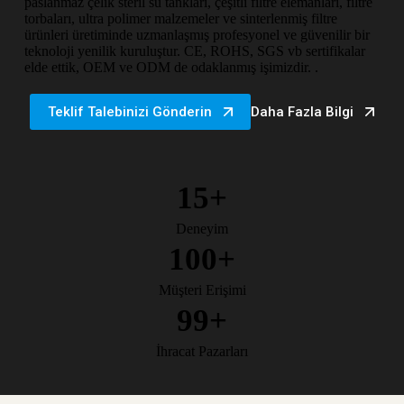
paslanmaz çelik steril su tankları, çeşitli filtre elemanları, filtre
torbaları, ultra polimer malzemeler ve sinterlenmiş filtre
ürünleri üretiminde uzmanlaşmış profesyonel ve güvenilir bir
teknoloji yenilik kuruluştur. CE, ROHS, SGS vb sertifikalar
elde ettik, OEM ve ODM de odaklanmış işimizdir. .
Teklif Talebinizi Gönderin
Daha Fazla Bilgi
15+
Deneyim
100+
Müşteri Erişimi
100+
İhracat Pazarları