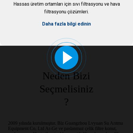
Hassas üretim ortamları için sıvı filtrasyonu ve hava
filtrasyonu çözümleri.
Daha fazla bilgi edinin
Neden Bizi
Seçmelisiniz
?
2009 yılında kurulmuştur. Biz Guangzhou Lvyuan Su Arıtma
Equipment Co, Ltd Ar-Ge ve paslanmaz çelik filtre konut,