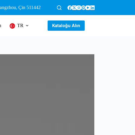
uangzhou, Çin 511442
Kataloğu Alın
n
TR