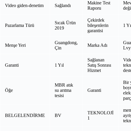
Makine Test
Mev
Video giden-denetim
Sağlandı
Raporu
deği
Çekirdek
Sıcak Ürün
Pazarlama Türü
bileşenlerin
1 Yı
2019
garantisi
Guangdong,
Gua
Menşe Yeri
Marka Adı
Çin
Lvy
Sağlanan
Vid
Garanti
1 Yıl
Satış Sonrası
tekn
Hizmet
dest
Bir 
MBR atık
boy
Öğe
su arıtma
Garanti
elek
tesisi
par
mem
TEKNOLOJİ
BELGELENDİRME
BV
ayri
1
tekno