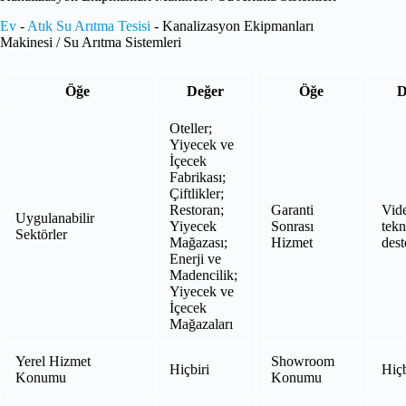
Ev
-
Atık Su Arıtma Tesisi
-
Kanalizasyon Ekipmanları
Makinesi / Su Arıtma Sistemleri
Öğe
Değer
Öğe
D
Oteller;
Yiyecek ve
İçecek
Fabrikası;
Çiftlikler;
Restoran;
Garanti
Vid
Uygulanabilir
Yiyecek
Sonrası
tekn
Sektörler
Mağazası;
Hizmet
dest
Enerji ve
Madencilik;
Yiyecek ve
İçecek
Mağazaları
Yerel Hizmet
Showroom
Hiçbiri
Hiçb
Konumu
Konumu