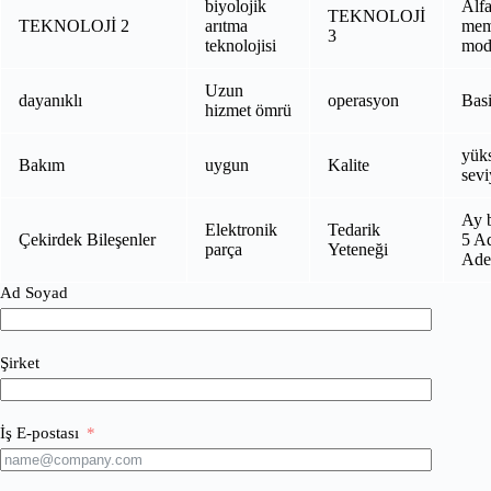
biyolojik
Alf
TEKNOLOJİ
TEKNOLOJİ 2
arıtma
mem
3
teknolojisi
mod
Uzun
dayanıklı
operasyon
Basi
hizmet ömrü
yük
Bakım
uygun
Kalite
sevi
Ay 
Elektronik
Tedarik
Çekirdek Bileşenler
5 Ad
parça
Yeteneği
Ade
Ad Soyad
Şirket
İş E-postası