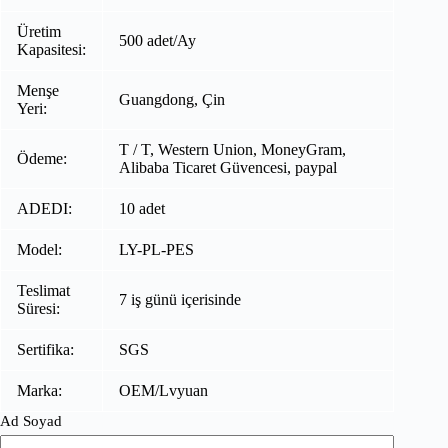
Üretim
500 adet/Ay
Kapasitesi:
Menşe
Guangdong, Çin
Yeri:
T / T, Western Union, MoneyGram,
Ödeme:
Alibaba Ticaret Güvencesi, paypal
ADEDI:
10 adet
Model:
LY-PL-PES
Teslimat
7 iş günü içerisinde
Süresi:
Sertifika:
SGS
Marka:
OEM/Lvyuan
Ad Soyad