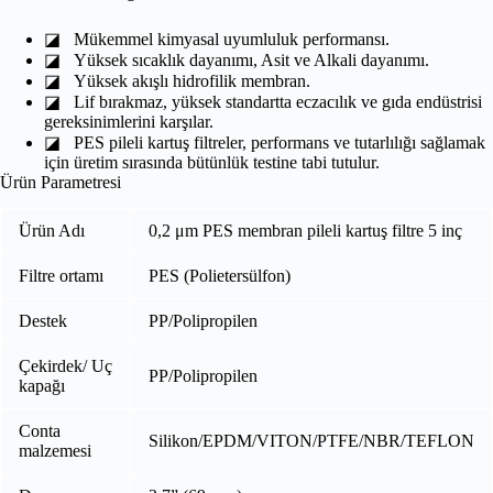
◪
Mükemmel kimyasal uyumluluk performansı.
◪
Yüksek sıcaklık dayanımı, Asit ve Alkali dayanımı.
◪
Yüksek akışlı hidrofilik membran.
◪
Lif bırakmaz, yüksek standartta eczacılık ve gıda endüstrisi
gereksinimlerini karşılar.
◪
PES pileli kartuş filtreler, performans ve tutarlılığı sağlamak
için üretim sırasında bütünlük testine tabi tutulur.
Ürün Parametresi
Ürün Adı
0,2 μm PES membran pileli kartuş filtre 5 inç
Filtre ortamı
PES (Polietersülfon)
Destek
PP/Polipropilen
Çekirdek/ Uç
PP/Polipropilen
kapağı
Conta
Silikon/EPDM/VITON/PTFE/NBR/TEFLON
malzemesi