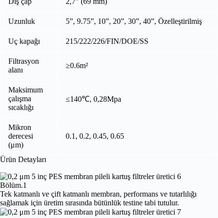
Dış çap
2,7” (69 mm)
Uzunluk
5”, 9.75”, 10”, 20”, 30”, 40”, Özelleştirilmiş
Uç kapağı
215/222/226/FIN/DOE/SS
Filtrasyon
≥0.6m²
alanı
Maksimum
çalışma
≤140℃, 0,28Mpa
sıcaklığı
Mikron
derecesi
0.1, 0.2, 0.45, 0.65
(μm)
Ürün Detayları
Bölüm.1
Tek katmanlı ve çift katmanlı membran, performans ve tutarlılığı
sağlamak için üretim sırasında bütünlük testine tabi tutulur.