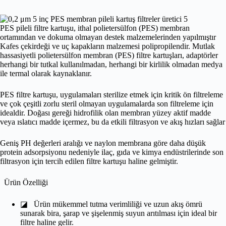
PES pileli filtre kartuşu, ithal polietersülfon (PES) membran
ortamından ve dokuma olmayan destek malzemelerinden yapılmıştır
Kafes çekirdeği ve uç kapakların malzemesi polipropilendir. Mutlak
hassasiyetli polietersülfon membran (PES) filtre kartuşları, adaptörler
herhangi bir tutkal kullanılmadan, herhangi bir kirlilik olmadan medya
ile termal olarak kaynaklanır.
PES filtre kartuşu, uygulamaları sterilize etmek için kritik ön filtreleme
ve çok çeşitli zorlu steril olmayan uygulamalarda son filtreleme için
idealdir. Doğası gereği hidrofilik olan membran yüzey aktif madde
veya ıslatıcı madde içermez, bu da etkili filtrasyon ve akış hızları sağlar
Geniş PH değerleri aralığı ve naylon membrana göre daha düşük
protein adsorpsiyonu nedeniyle ilaç, gıda ve kimya endüstrilerinde son
filtrasyon için tercih edilen filtre kartuşu haline gelmiştir.
Ürün Özelliği
◪
Ürün mükemmel tutma verimliliği ve uzun akış ömrü
sunarak bira, şarap ve şişelenmiş suyun arıtılması için ideal bir
filtre haline gelir.