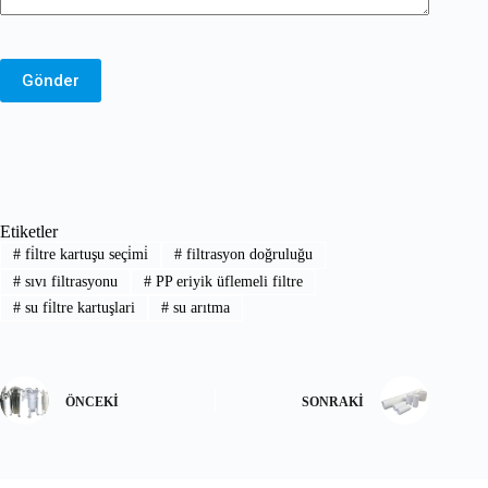
Gönder
Etiketler
#
fi̇ltre kartuşu seçi̇mi̇
#
filtrasyon doğruluğu
#
sıvı filtrasyonu
#
PP eriyik üflemeli filtre
#
su fi̇ltre kartuşlari
#
su arıtma
ÖNCEKI
SONRAKI