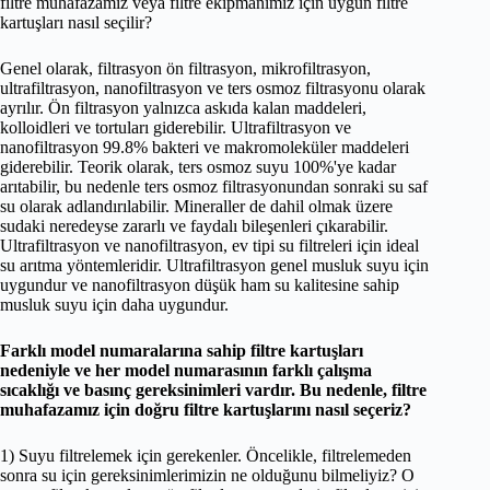
filtre muhafazamız veya filtre ekipmanımız için uygun filtre
kartuşları nasıl seçilir?
Genel olarak, filtrasyon ön filtrasyon, mikrofiltrasyon,
ultrafiltrasyon, nanofiltrasyon ve ters osmoz filtrasyonu olarak
ayrılır. Ön filtrasyon yalnızca askıda kalan maddeleri,
kolloidleri ve tortuları giderebilir. Ultrafiltrasyon ve
nanofiltrasyon 99.8% bakteri ve makromoleküler maddeleri
giderebilir. Teorik olarak, ters osmoz suyu 100%'ye kadar
arıtabilir, bu nedenle ters osmoz filtrasyonundan sonraki su saf
su olarak adlandırılabilir. Mineraller de dahil olmak üzere
sudaki neredeyse zararlı ve faydalı bileşenleri çıkarabilir.
Ultrafiltrasyon ve nanofiltrasyon, ev tipi su filtreleri için ideal
su arıtma yöntemleridir. Ultrafiltrasyon genel musluk suyu için
uygundur ve nanofiltrasyon düşük ham su kalitesine sahip
musluk suyu için daha uygundur.
Farklı model numaralarına sahip filtre kartuşları
nedeniyle ve her model numarasının farklı çalışma
sıcaklığı ve basınç gereksinimleri vardır. Bu nedenle, filtre
muhafazamız için doğru filtre kartuşlarını nasıl seçeriz?
1) Suyu filtrelemek için gerekenler. Öncelikle, filtrelemeden
sonra su için gereksinimlerimizin ne olduğunu bilmeliyiz? O