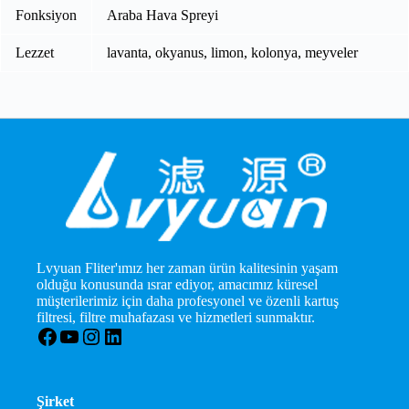
Fonksiyon
Araba Hava Spreyi
Lezzet
lavanta, okyanus, limon, kolonya, meyveler
Lvyuan Fliter'ımız her zaman ürün kalitesinin yaşam
olduğu konusunda ısrar ediyor, amacımız küresel
müşterilerimiz için daha profesyonel ve özenli kartuş
filtresi, filtre muhafazası ve hizmetleri sunmaktır.
Facebook
YouTube
Instagram
LinkedIn
Şirket