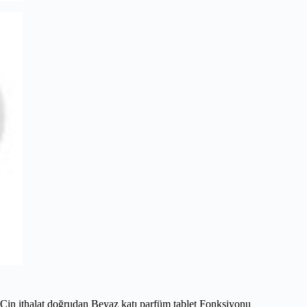
Çin ithalat doğrudan Beyaz katı parfüm tablet Fonksiyonu