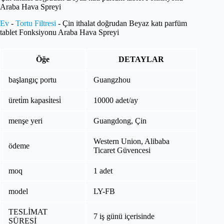
Araba Hava Spreyi
Ev
-
Tortu Filtresi
-
Çin ithalat doğrudan Beyaz katı parfüm
tablet Fonksiyonu Araba Hava Spreyi
Öğe
DETAYLAR
başlangıç portu
Guangzhou
üreti̇m kapasi̇tesi̇
10000 adet/ay
menşe yeri
Guangdong, Çin
Western Union, Alibaba
ödeme
Ticaret Güvencesi
moq
1 adet
model
LY-FB
TESLİMAT
7 iş günü içerisinde
SÜRESİ