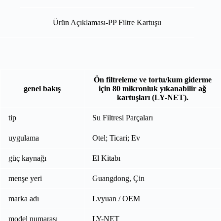
Ürün Açıklaması-PP Filtre Kartuşu
Ön filtreleme ve tortu/kum giderme
genel bakış
için 80 mikronluk yıkanabilir ağ
kartuşları (LY-NET).
tip
Su Filtresi Parçaları
uygulama
Otel; Ticari; Ev
güç kaynağı
El Kitabı
menşe yeri
Guangdong, Çin
marka adı
Lvyuan / OEM
model numarası
LY-NET