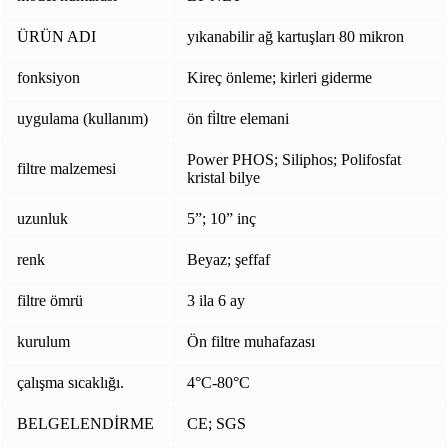
ÜRÜN ADI
yıkanabilir ağ kartuşları 80 mikron
fonksiyon
Kireç önleme; kirleri giderme
uygulama (kullanım)
ön fi̇ltre elemani
Power PHOS; Siliphos; Polifosfat
filtre malzemesi
kristal bilye
uzunluk
5”; 10” inç
renk
Beyaz; şeffaf
filtre ömrü
3 ila 6 ay
kurulum
Ön filtre muhafazası
çalışma sıcaklığı.
4°C-80°C
BELGELENDİRME
CE; SGS