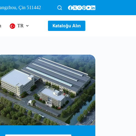
uangzhou, Çin 511442
Kataloğu Alın
n
TR