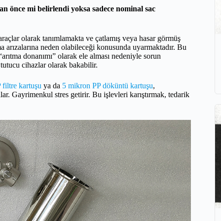
an önce mi belirlendi yoksa sadece nominal sac
ş araçlar olarak tanımlamakta ve çatlamış veya hasar görmüş
ma arızalarına neden olabileceği konusunda uyarmaktadır. Bu
“arıtma donanımı” olarak ele alması nedeniyle sorun
tutucu cihazlar olarak bakabilir.
filtre kartuşu
ya da
5 mikron PP döküntü kartuşu
,
ar. Gayrimenkul stres getirir. Bu işlevleri karıştırmak, tedarik