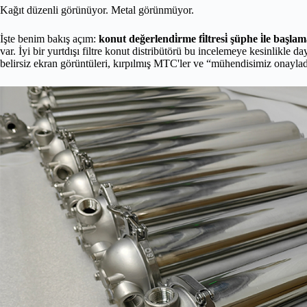
Kağıt düzenli görünüyor. Metal görünmüyor.
İşte benim bakış açım:
konut değerlendi̇rme fi̇ltresi̇ şüphe i̇le başla
var. İyi bir yurtdışı filtre konut distribütörü bu incelemeye kesinlikle d
belirsiz ekran görüntüleri, kırpılmış MTC'ler ve “mühendisimiz onayla