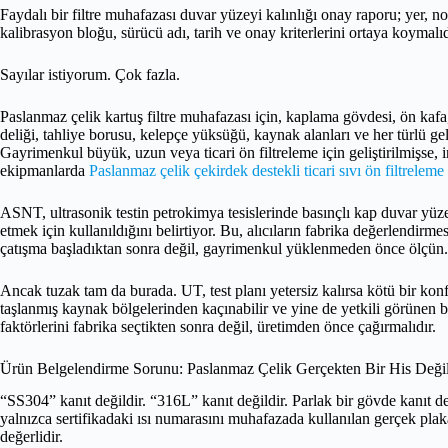
Faydalı bir filtre muhafazası duvar yüzeyi kalınlığı onay raporu; yer, n
kalibrasyon bloğu, sürücü adı, tarih ve onay kriterlerini ortaya koymalıd
Sayılar istiyorum. Çok fazla.
Paslanmaz çelik kartuş filtre muhafazası için, kaplama gövdesi, ön kafa,
deliği, tahliye borusu, kelepçe yüksüğü, kaynak alanları ve her türlü ge
Gayrimenkul büyük, uzun veya ticari ön filtreleme için geliştirilmişse, 
ekipmanlarda
Paslanmaz çelik çekirdek destekli ticari sıvı ön filtreleme
ASNT, ultrasonik testin petrokimya tesislerinde basınçlı kap duvar y
etmek için kullanıldığını belirtiyor. Bu, alıcıların fabrika değerlendirme
çatışma başladıktan sonra değil, gayrimenkul yüklenmeden önce ölçün.
Ancak tuzak tam da burada. UT, test planı yetersiz kalırsa kötü bir konfo
taşlanmış kaynak bölgelerinden kaçınabilir ve yine de yetkili görünen b
faktörlerini fabrika seçtikten sonra değil, üretimden önce çağırmalıdır.
Ürün Belgelendirme Sorunu: Paslanmaz Çelik Gerçekten Bir His Değil
“SS304” kanıt değildir. “316L” kanıt değildir. Parlak bir gövde kanıt değ
yalnızca sertifikadaki ısı numarasını muhafazada kullanılan gerçek plaka,
değerlidir.