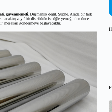
mali, güvenmemeli̇
. Düşmanlık değil. Şüphe. Arada bir fark
ayanacaktır; zayıf bir distribütör ise öğle yemeğinden önce
dı” mesajları göndermeye başlayacaktır.
İ
P