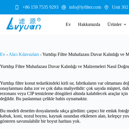
İçeriğe
+86 159 7535 9293
info@lyfilter.com
Unit 302
geç
Ev
Hakkımızda
Ürünler
Ev
-
Alıcı Kılavuzları
-
Yurtdışı Filtre Muhafazası Duvar Kalınlığı ve 
Yurtdışı Filtre Muhafazası Duvar Kalınlığı ve Malzemeleri Nasıl Doğru
Yurtdışı filtre konut tedarikindeki kirli sır, fabrikaların var olmaması 
onaylanması daha zor ve çok daha maliyetlidir: çok sayıda müşteri, dah
rezonans veya CIP temizleme döngüleri altında kalabilecek araçlar için 
değildir. Bu paslanmaz çelikle bahis oynamaktır.
Bu modeli denetim dosyalarında sıkça gördüm: çarpıcı bir emlak fotoğraf
kabuk, koni, nozul boynu, kaynak ısısından etkilenen alan, kelepçe yuv
gösteren savunulabilir bir boyut haritası yok.