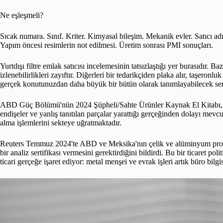
Ne eşleşmeli?
Sıcak numara. Sınıf. Kriter. Kimyasal bileşim. Mekanik evler. Satıcı ad
Yapım öncesi resimlerin not edilmesi. Üretim sonrası PMI sonuçları.
Yurtdışı filtre emlak satıcısı incelemesinin tatsızlaştığı yer burasıdır. B
izlenebilirlikleri zayıftır. Diğerleri bir tedarikçiden plaka alır, taşeronl
gerçek konutunuzdan daha büyük bir bütün olarak tanımlayabilecek sertif
ABD Güç Bölümü'nün 2024 Şüpheli/Sahte Ürünler Kaynak El Kitabı, ticari
endişeler ve yanlış tanıtılan parçalar yarattığı gerçeğinden dolayı mevc
alma işlemlerini sekteye uğratmaktadır.
Reuters Temmuz 2024'te ABD ve Meksika'nın çelik ve alüminyum prosedü
bir analiz sertifikası vermesini gerektirdiğini bildirdi. Bu bir ticaret p
ticari gerçeğe işaret ediyor: metal menşei ve evrak işleri artık büro bilgis