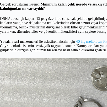
Gerçek soruşturma iğrenç:
Minimum kalan çelik nerede ve sevkiyatt
kalınlığından mı varsayıldı?
OSHA, basınçlı kapları 15 psig üzerinde çalışacak şekilde geliştirilmi
kapların yangın ve dalgalanma tehlikelerinden oluşan sızıntı veya kop
yorumlama, birçok müşterinin duygusal olarak filtre gayrimenkullerini 
yaratırken, düzenleyiciler ve güvenlik mühendisleri aynı şeylere basınç 
Yuvaları sarf malzemeleri ile eşleştiren alıcılar için
40 inç meltblown PP 
Gayrimenkul, sistemin sessiz yük taşıyan kısmıdır. Kartuş tortuları yakal
gruplarının düzgün görünümlü bir arızayı nasıl satın aldıklarını gösterir.