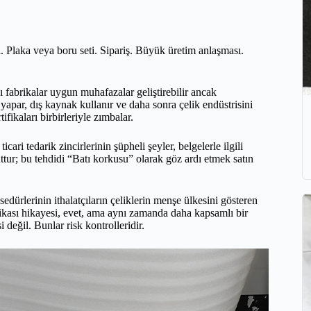
ı. Plaka veya boru seti. Sipariş. Büyük üretim anlaşması.
azı fabrikalar uygun muhafazalar geliştirebilir ancak
uk yapar, dış kaynak kullanır ve daha sonra çelik endüstrisini
ikaları birbirleriyle zımbalar.
 tedarik zincirlerinin şüpheli şeyler, belgelerle ilgili
uttur; bu tehdidi “Batı korkusu” olarak göz ardı etmek satın
rlerinin ithalatçıların çeliklerin menşe ülkesini gösteren
olitikası hikayesi, evet, ama aynı zamanda daha kapsamlı bir
i değil. Bunlar risk kontrolleridir.