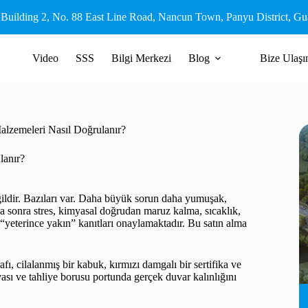
 Building 2, No. 88 East Line Road, Nancun Town, Panyu District, G
Video
SSS
Bilgi Merkezi
Blog
Bize Ulaşı
Malzemeleri Nasıl Doğrulanır?
lanır?
değildir. Bazıları var. Daha büyük sorun daha yumuşak,
a sonra stres, kimyasal doğrudan maruz kalma, sıcaklık,
“yeterince yakın” kanıtları onaylamaktadır. Bu satın alma
ı, cilalanmış bir kabuk, kırmızı damgalı bir sertifika ve
ası ve tahliye borusu portunda gerçek duvar kalınlığını