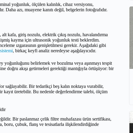
ominal yoğunluk, ölçülen kalınlık, cihaz versiyonu,
ır. Daha azı, muayene kanıtı değil, belgelerin fotoğrafıdır.
 alt kafa, giriş nozulu, elektrik çıkış nozulu, havalandırma
lişmiş kayma için ultrasonik yoğunluk testi beklerdim.
inceleme ızgarasının genişletilmesi gerekir. Aşağıdaki gibi
 sistemi
, birkaç keyfi analiz neredeyse aşağılayıcıdır.
üzey yoğunluğunu belirlemek ve bozulma veya aşınmayı tespit
sine doğru akışı getirmeleri gerektiği mantığıyla örtüşüyor: bir
r sağlayabilir. Bir tedarikçi beş kalın noktaya vurabilir,
ir kayıt üretebilir. Bu nedenle değerlendirme talebi, ölçüm
dir
ildir. Bir paslanmaz çelik filtre muhafazası ürün sertifikası,
 boru, çubuk, flanş ve tesisatlarla ilişkilendirdiğinde