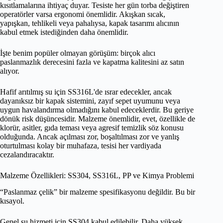
kısıtlamalarına ihtiyaç duyar. Tesiste her gün torba değiştiren
operatörler varsa ergonomi önemlidir. Akışkan sıcak,
yapışkan, tehlikeli veya pahalıysa, kapak tasarımı alıcının
kabul etmek istediğinden daha önemlidir.
İşte benim popüler olmayan görüşüm: birçok alıcı
paslanmazlık derecesini fazla ve kapatma kalitesini az satın
alıyor.
Hafif arıtılmış su için SS316L'de ısrar edecekler, ancak
dayanıksız bir kapak sistemini, zayıf sepet uyumunu veya
uygun havalandırma olmadığını kabul edeceklerdir. Bu geriye
dönük risk düşüncesidir. Malzeme önemlidir, evet, özellikle de
klorür, asitler, gıda teması veya agresif temizlik söz konusu
olduğunda. Ancak açılması zor, boşaltılması zor ve yanlış
oturtulması kolay bir muhafaza, tesisi her vardiyada
cezalandıracaktır.
Malzeme Özellikleri: SS304, SS316L, PP ve Kimya Problemi
“Paslanmaz çelik” bir malzeme spesifikasyonu değildir. Bu bir
kısayol.
Genel su hizmeti için SS304 kabul edilebilir. Daha yüksek