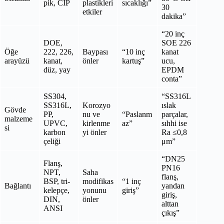
pik, CIP
plastikleri
sıcaklığı”
30
etkiler
dakika”
“20 inç
DOE,
SOE 226
Öğe
222, 226,
Baypası
“10 inç
kanat
arayüzü
kanat,
önler
kartuş”
ucu,
düz, yay
EPDM
conta”
SS304,
“SS316L
SS316L,
Korozyo
ıslak
Gövde
PP,
nu ve
“Paslanm
parçalar,
malzeme
UPVC,
kirlenme
az”
sıhhi ise
si
karbon
yi önler
Ra ≤0,8
çeliği
μm”
“DN25
Flanş,
PN16
NPT,
Saha
flanş,
BSP, tri-
modifikas
“1 inç
Bağlantı
yandan
kelepçe,
yonunu
giriş”
giriş,
DIN,
önler
alttan
ANSI
çıkış”