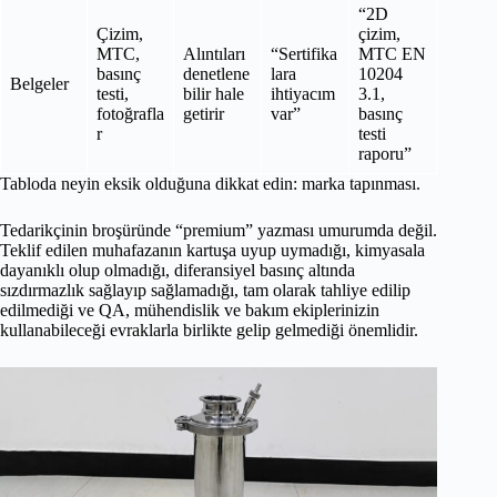
“2D
Çizim,
çizim,
MTC,
Alıntıları
“Sertifika
MTC EN
basınç
denetlene
lara
10204
Belgeler
testi,
bilir hale
ihtiyacım
3.1,
fotoğrafla
getirir
var”
basınç
r
testi
raporu”
Tabloda neyin eksik olduğuna dikkat edin: marka tapınması.
Tedarikçinin broşüründe “premium” yazması umurumda değil.
Teklif edilen muhafazanın kartuşa uyup uymadığı, kimyasala
dayanıklı olup olmadığı, diferansiyel basınç altında
sızdırmazlık sağlayıp sağlamadığı, tam olarak tahliye edilip
edilmediği ve QA, mühendislik ve bakım ekiplerinizin
kullanabileceği evraklarla birlikte gelip gelmediği önemlidir.