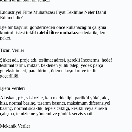
Endüstriyel Filtre Muhafazası Fiyat Teklifine Neler Dahil
Edilmelidir?
İşte bir başvuru göndermeden önce kullanacağım çalışma
kontrol listesi
tekli̇f talebi̇ fi̇ltre muhafazasi
tedarikçilere
paket.
Ticari Veriler
Şirket adı, proje adı, teslimat adresi, gerekli Incoterms, hedef
teslimat tarihi, miktar, beklenen yıllık talep, yedek parça
gereksinimleri, para birimi, ödeme koşulları ve teklif
geçerliliği.
İşlem Verileri
Akışkan, pH, viskozite, katı madde tipi, partikül yükü, akış
hızı, normal basınç, tasarım basıncı, maksimum diferansiyel
basınç, normal sıcaklık, tepe sıcaklığı, kesikli veya sürekli
çalışma, temizleme yöntemi ve günlük servis saati.
Mekanik Veriler