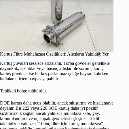
Kartuş Filtre Muhafazası Özellikleri: Alıcıların Yakıldığı Yer
Kartuş yuvaları sessizce arızalanır. Torba gövdeler genellikle
dağınıklık, sızıntılar veya basınç artışları ile sorun çıkarır;
kartuş gövdeler ise herkes paslanmaz çeliğe hayran kalırken
haftalarca içten baypas yapabilir.
Tehlikeli bölge mühürdür.
DOE kartuş daha ucuz olabilir, ancak sıkıştırma ve hizalamaya
dayanır. Bir 222 veya 226 SOE kartuş daha iyi pozitif
sızdırmazlık sağlar, ancak yalnızca muhafaza kabı, yay,
konumlandırıcı ve uç kapak geometrisi eşleşirse. Teklif
talebinizde yalnızca “10 inç filtre için kartuş muhafazası”
yazıyorsa, teklifin kontrolünü zaten kaybetmişsiniz demektir.