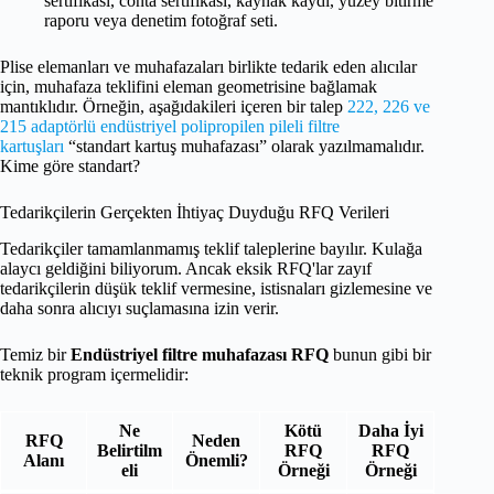
sertifikası, conta sertifikası, kaynak kaydı, yüzey bitirme
raporu veya denetim fotoğraf seti.
Plise elemanları ve muhafazaları birlikte tedarik eden alıcılar
için, muhafaza teklifini eleman geometrisine bağlamak
mantıklıdır. Örneğin, aşağıdakileri içeren bir talep
222, 226 ve
215 adaptörlü endüstriyel polipropilen pileli filtre
kartuşları
“standart kartuş muhafazası” olarak yazılmamalıdır.
Kime göre standart?
Tedarikçilerin Gerçekten İhtiyaç Duyduğu RFQ Verileri
Tedarikçiler tamamlanmamış teklif taleplerine bayılır. Kulağa
alaycı geldiğini biliyorum. Ancak eksik RFQ'lar zayıf
tedarikçilerin düşük teklif vermesine, istisnaları gizlemesine ve
daha sonra alıcıyı suçlamasına izin verir.
Temiz bir
Endüstriyel filtre muhafazası RFQ
bunun gibi bir
teknik program içermelidir:
Ne
Kötü
Daha İyi
RFQ
Neden
Belirtilm
RFQ
RFQ
Alanı
Önemli?
eli
Örneği
Örneği