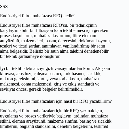
SSS
Endüstriyel filtre muhafazası RFQ nedir?
Endüstriyel filtre muhafazası RFQ'su, bir tedarikçinin
karşılaştırılabilir bir filtrasyon kabı teklif etmesi için gereken
proses koşullarını, muhafaza tasarımını, filtre elemanı
arayüzünü, malzemeleri, basınç derecesini, dokümantasyonu,
testleri ve ticari şartları tanımlayan yapılandırılmış bir satın
alma belgesidir. Belirsiz bir satın alma talebini denetlenebilir
bir teknik şartnameye dönüştürür.
İyi bir teklif talebi alıcıyı gizli varsayımlardan korur. Akışkan
kimyası, akış hızı, çalışma basıncı, fark basıncı, sıcaklık,
mikron gereksinimi, kartuş veya torba kodu, muhafaza
malzemesi, conta malzemesi, giriş ve çıkış standardı ve
sevkiyat öncesi gerekli belgeler belirtilmelidir.
Endüstriyel filtre muhafazaları için nasıl bir RFQ yazabilirim?
Endüstriyel filtre muhafazaları için bir RFQ yazmak için,
uygulama ve proses verileriyle başlayın, ardından muhafaza
stilini, eleman arayüzünü, malzeme sınıfını, basınç ve sıcaklık
limitlerini, bağlantı standardını, denetim belgelerini, teslimat