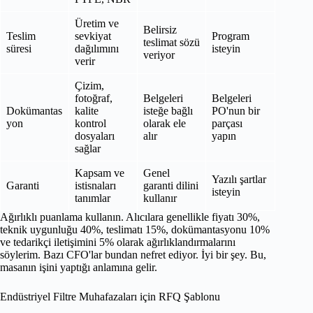
Üretim ve
Belirsiz
Teslim
sevkiyat
Program
teslimat sözü
süresi
dağılımını
isteyin
veriyor
verir
Çizim,
fotoğraf,
Belgeleri
Belgeleri
Dokümantas
kalite
isteğe bağlı
PO'nun bir
yon
kontrol
olarak ele
parçası
dosyaları
alır
yapın
sağlar
Kapsam ve
Genel
Yazılı şartlar
Garanti
istisnaları
garanti dilini
isteyin
tanımlar
kullanır
Ağırlıklı puanlama kullanın. Alıcılara genellikle fiyatı 30%,
teknik uygunluğu 40%, teslimatı 15%, dokümantasyonu 10%
ve tedarikçi iletişimini 5% olarak ağırlıklandırmalarını
söylerim. Bazı CFO'lar bundan nefret ediyor. İyi bir şey. Bu,
masanın işini yaptığı anlamına gelir.
Endüstriyel Filtre Muhafazaları için RFQ Şablonu