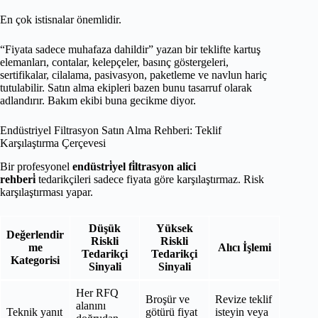
En çok istisnalar önemlidir.
“Fiyata sadece muhafaza dahildir” yazan bir teklifte kartuş
elemanları, contalar, kelepçeler, basınç göstergeleri,
sertifikalar, cilalama, pasivasyon, paketleme ve navlun hariç
tutulabilir. Satın alma ekipleri bazen bunu tasarruf olarak
adlandırır. Bakım ekibi buna gecikme diyor.
Endüstriyel Filtrasyon Satın Alma Rehberi: Teklif
Karşılaştırma Çerçevesi
Bir profesyonel
endüstri̇yel fi̇ltrasyon alici
rehberi̇
tedarikçileri sadece fiyata göre karşılaştırmaz. Risk
karşılaştırması yapar.
Düşük
Yüksek
Değerlendir
Riskli
Riskli
me
Alıcı İşlemi
Tedarikçi
Tedarikçi
Kategorisi
Sinyali
Sinyali
Her RFQ
Broşür ve
Revize teklif
alanını
Teknik yanıt
götürü fiyat
isteyin veya