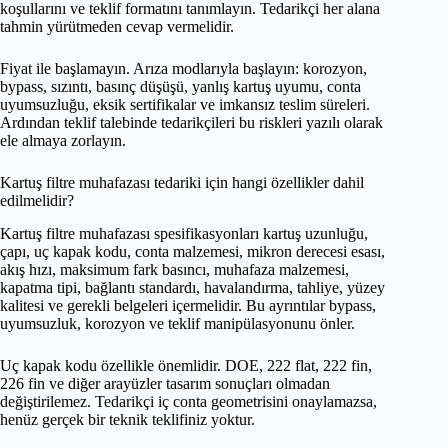
koşullarını ve teklif formatını tanımlayın. Tedarikçi her alana
tahmin yürütmeden cevap vermelidir.
Fiyat ile başlamayın. Arıza modlarıyla başlayın: korozyon,
bypass, sızıntı, basınç düşüşü, yanlış kartuş uyumu, conta
uyumsuzluğu, eksik sertifikalar ve imkansız teslim süreleri.
Ardından teklif talebinde tedarikçileri bu riskleri yazılı olarak
ele almaya zorlayın.
Kartuş filtre muhafazası tedariki için hangi özellikler dahil
edilmelidir?
Kartuş filtre muhafazası spesifikasyonları kartuş uzunluğu,
çapı, uç kapak kodu, conta malzemesi, mikron derecesi esası,
akış hızı, maksimum fark basıncı, muhafaza malzemesi,
kapatma tipi, bağlantı standardı, havalandırma, tahliye, yüzey
kalitesi ve gerekli belgeleri içermelidir. Bu ayrıntılar bypass,
uyumsuzluk, korozyon ve teklif manipülasyonunu önler.
Uç kapak kodu özellikle önemlidir. DOE, 222 flat, 222 fin,
226 fin ve diğer arayüzler tasarım sonuçları olmadan
değiştirilemez. Tedarikçi iç conta geometrisini onaylamazsa,
henüz gerçek bir teknik teklifiniz yoktur.