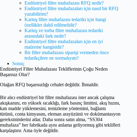
Endüstriyel filtre muhafazası RFQ nedir?
Endüstriyel filtre muhafazaları için nasıl bir RFQ
yazabilirim?
Kartuş filtre muhafazası tedariki için hangi
özellikler dahil edilmelidir?
Kartuş ve torba filtre muhafazası tedariki
arasındaki fark nedir?
Endüstriyel filtre muhafazaları için en iyi
malzeme hangisidir?
Bir filtre muhafazası siparişi vermeden önce
tedarikçilere ne sormalıyım?
Sonuç
Endüstriyel Filtre Muhafazası Tekliflerinin Çoğu Neden
Başarısız Olur?
Olağan RFQ başarısızlığı cehalet değildir. İhmaldir.
Bir alıcı endüstriyel bir filtre muhafazası ister ancak çalışma
akışkanını, en yüksek sıcaklığı, fark basınç limitini, akış hızını,
katı madde yüklemesini, temizleme yöntemini, bağlantı
türünü, conta kimyasını, eleman arayüzünü ve dokümantasyon
gereksinimlerini atlar. Daha sonra satın alma, “SS304
muhafaza” her fabrikada aynı anlama geliyormuş gibi teklifleri
karşılaştırır. Ama öyle değildir.