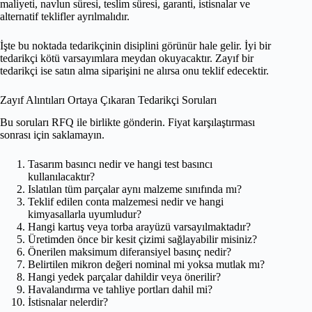
maliyeti, navlun süresi, teslim süresi, garanti, istisnalar ve
alternatif teklifler ayrılmalıdır.
İşte bu noktada tedarikçinin disiplini görünür hale gelir. İyi bir
tedarikçi kötü varsayımlara meydan okuyacaktır. Zayıf bir
tedarikçi ise satın alma siparişini ne alırsa onu teklif edecektir.
Zayıf Alıntıları Ortaya Çıkaran Tedarikçi Soruları
Bu soruları RFQ ile birlikte gönderin. Fiyat karşılaştırması
sonrası için saklamayın.
Tasarım basıncı nedir ve hangi test basıncı
kullanılacaktır?
Islatılan tüm parçalar aynı malzeme sınıfında mı?
Teklif edilen conta malzemesi nedir ve hangi
kimyasallarla uyumludur?
Hangi kartuş veya torba arayüzü varsayılmaktadır?
Üretimden önce bir kesit çizimi sağlayabilir misiniz?
Önerilen maksimum diferansiyel basınç nedir?
Belirtilen mikron değeri nominal mi yoksa mutlak mı?
Hangi yedek parçalar dahildir veya önerilir?
Havalandırma ve tahliye portları dahil mi?
İstisnalar nelerdir?