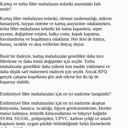
Kartuş ve torba filtre muhafazası tedariki arasındaki fark
nedir?
Kartuş filtre muhafazası tedariki, eleman sızdırmazlığı, mikron
hassasiyeti, baypas önleme ve kartuş arayüzüne odaklanırken,
torba filtre muhafazası tedariki kir tutma kapasitesi, sepet
uyumu, değiştirme erişimi, halka conta, kapak kapatma,
havalandırma ve boşaltmaya odaklanır. Her ikisi de kimya,
basınç, sıcaklık ve akış verilerine ihtiyaç duyar.
Basit bir ifadeyle, kartuş muhafazalar genellikle daha ince
filtreleme ve daha temiz değişimler için seçilir. Torba
muhafazalar genellikle daha yüksek katı madde yüklemesi ve
daha düşük sarf malzemesi maliyeti için seçilir. Ancak RFQ
gerçek çalışma koşullarını göz ardı ederse her iki tip de
başarısız olabilir.
Endüstriyel filtre muhafazaları için en iyi malzeme hangisidir?
Endüstriyel filtre muhafazaları için en iyi malzeme akışkan
kimyasına, basınca, sıcaklığa, hijyen gereksinimlerine, klorüre
maruz kalmaya, temizlik kimyasallarına ve bütçeye bağlıdır.
SS304, SS316L, polipropilen, UPVC, karbon çeliği ve astarlı
kapların tümü, uygun şekilde belirtildiğinde farklı hizmetlerde