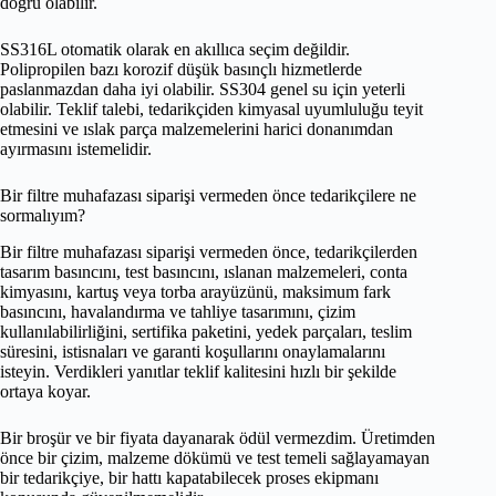
doğru olabilir.
SS316L otomatik olarak en akıllıca seçim değildir.
Polipropilen bazı korozif düşük basınçlı hizmetlerde
paslanmazdan daha iyi olabilir. SS304 genel su için yeterli
olabilir. Teklif talebi, tedarikçiden kimyasal uyumluluğu teyit
etmesini ve ıslak parça malzemelerini harici donanımdan
ayırmasını istemelidir.
Bir filtre muhafazası siparişi vermeden önce tedarikçilere ne
sormalıyım?
Bir filtre muhafazası siparişi vermeden önce, tedarikçilerden
tasarım basıncını, test basıncını, ıslanan malzemeleri, conta
kimyasını, kartuş veya torba arayüzünü, maksimum fark
basıncını, havalandırma ve tahliye tasarımını, çizim
kullanılabilirliğini, sertifika paketini, yedek parçaları, teslim
süresini, istisnaları ve garanti koşullarını onaylamalarını
isteyin. Verdikleri yanıtlar teklif kalitesini hızlı bir şekilde
ortaya koyar.
Bir broşür ve bir fiyata dayanarak ödül vermezdim. Üretimden
önce bir çizim, malzeme dökümü ve test temeli sağlayamayan
bir tedarikçiye, bir hattı kapatabilecek proses ekipmanı