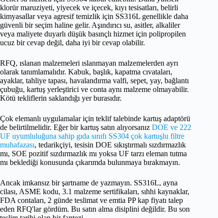
klorür maruziyeti, yiyecek ve içecek, kıyı tesisatları, belirli
kimyasallar veya agresif temizlik için SS316L genellikle daha
güvenli bir seçim haline gelir. Aşındırıcı su, asitler, alkaliler
veya maliyete duyarlı düşük basınçlı hizmet için polipropilen
ucuz bir cevap değil, daha iyi bir cevap olabilir.
RFQ, ıslanan malzemeleri ıslanmayan malzemelerden ayrı
olarak tanımlamalıdır. Kabuk, başlık, kapatma cıvataları,
ayaklar, tahliye tapası, havalandırma valfi, sepet, yay, bağlantı
çubuğu, kartuş yerleştirici ve conta aynı malzeme olmayabilir.
Kötü tekliflerin saklandığı yer burasıdır.
Çok elemanlı uygulamalar için teklif talebinde kartuş adaptörü
de belirtilmelidir. Eğer bir kartuş satın alıyorsanız
DOE ve 222
UF uyumluluğuna sahip gıda sınıfı SS304 çok kartuşlu filtre
muhafazası
, tedarikçiyi, tesisin DOE sıkıştırmalı sızdırmazlık
mı, SOE pozitif sızdırmazlık mı yoksa UF tarzı eleman tutma
mı beklediği konusunda çıkarımda bulunmaya bırakmayın.
Ancak imkansız bir şartname de yazmayın. SS316L, ayna
cilası, ASME kodu, 3.1 malzeme sertifikaları, sıhhi kaynaklar,
FDA contaları, 2 günde teslimat ve emtia PP kap fiyatı talep
eden RFQ'lar gördüm. Bu satın alma disiplini değildir. Bu son
teslim tarihi olan bir fantezi.