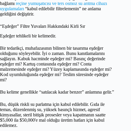
bağlamı
reçine yumuşatıcısı ve ters osmoz su arıtma cihazı
uygulamaları
“kabul edilebilir filtrelemenin” ne anlama
geldiğini değiştirir.
“Eşdeğer” Filtre Yuvaları Hakkındaki Kirli Sır
Eşdeğer tehlikeli bir kelimedir.
Bir tedarikçi, muhafazasının bilinen bir tasarıma eşdeğer
olduğunu söyleyebilir. İyi o zaman. Bunu kanıtlamalarını
sağlayın. Kabuk hacminde eşdeğer mi? Basınç değerinde
eşdeğer mi? Kartuş contasında eşdeğer mi? Conta
malzemesinde eşdeğer mi? Yüzey kaplamasında eşdeğer mi?
Kod uyumluluğunda eşdeğer mi? Teslim süresinde eşdeğer
mi?
Bu kelime genellikle “satılacak kadar benzer” anlamına gelir.”
Bu, düşük riskli su parlatma için kabul edilebilir. Gıda ile
temas, düzenlenmiş su, yüksek basınçlı hizmet, agresif
kimyasallar, steril bitişik prosesler veya kapatmanın saatte
$5,000 ila $50,000'e mal olduğu üretim hatları için kabul
edilemez.