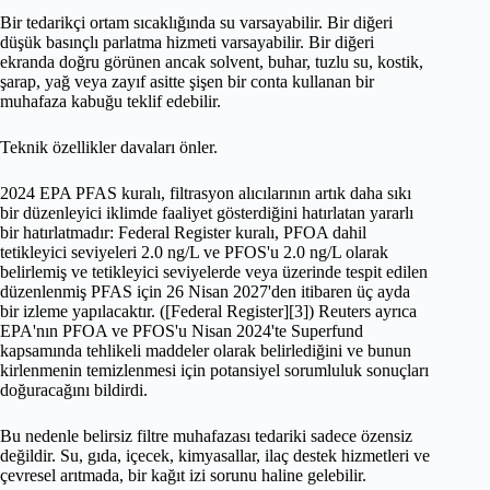
Bir tedarikçi ortam sıcaklığında su varsayabilir. Bir diğeri
düşük basınçlı parlatma hizmeti varsayabilir. Bir diğeri
ekranda doğru görünen ancak solvent, buhar, tuzlu su, kostik,
şarap, yağ veya zayıf asitte şişen bir conta kullanan bir
muhafaza kabuğu teklif edebilir.
Teknik özellikler davaları önler.
2024 EPA PFAS kuralı, filtrasyon alıcılarının artık daha sıkı
bir düzenleyici iklimde faaliyet gösterdiğini hatırlatan yararlı
bir hatırlatmadır: Federal Register kuralı, PFOA dahil
tetikleyici seviyeleri 2.0 ng/L ve PFOS'u 2.0 ng/L olarak
belirlemiş ve tetikleyici seviyelerde veya üzerinde tespit edilen
düzenlenmiş PFAS için 26 Nisan 2027'den itibaren üç ayda
bir izleme yapılacaktır. ([Federal Register][3]) Reuters ayrıca
EPA'nın PFOA ve PFOS'u Nisan 2024'te Superfund
kapsamında tehlikeli maddeler olarak belirlediğini ve bunun
kirlenmenin temizlenmesi için potansiyel sorumluluk sonuçları
doğuracağını bildirdi.
Bu nedenle belirsiz filtre muhafazası tedariki sadece özensiz
değildir. Su, gıda, içecek, kimyasallar, ilaç destek hizmetleri ve
çevresel arıtmada, bir kağıt izi sorunu haline gelebilir.