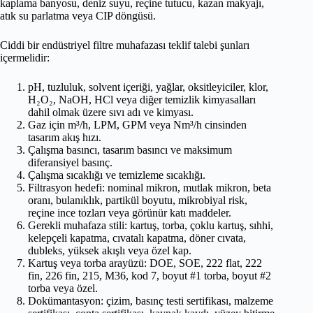
kaplama banyosu, deniz suyu, reçine tutucu, kazan makyajı,
atık su parlatma veya CIP döngüsü.
Ciddi bir endüstriyel filtre muhafazası teklif talebi şunları
içermelidir:
pH, tuzluluk, solvent içeriği, yağlar, oksitleyiciler, klor,
H₂O₂, NaOH, HCl veya diğer temizlik kimyasalları
dahil olmak üzere sıvı adı ve kimyası.
Gaz için m³/h, LPM, GPM veya Nm³/h cinsinden
tasarım akış hızı.
Çalışma basıncı, tasarım basıncı ve maksimum
diferansiyel basınç.
Çalışma sıcaklığı ve temizleme sıcaklığı.
Filtrasyon hedefi: nominal mikron, mutlak mikron, beta
oranı, bulanıklık, partikül boyutu, mikrobiyal risk,
reçine ince tozları veya görünür katı maddeler.
Gerekli muhafaza stili: kartuş, torba, çoklu kartuş, sıhhi,
kelepçeli kapatma, cıvatalı kapatma, döner cıvata,
dubleks, yüksek akışlı veya özel kap.
Kartuş veya torba arayüzü: DOE, SOE, 222 flat, 222
fin, 226 fin, 215, M36, kod 7, boyut #1 torba, boyut #2
torba veya özel.
Dokümantasyon: çizim, basınç testi sertifikası, malzeme