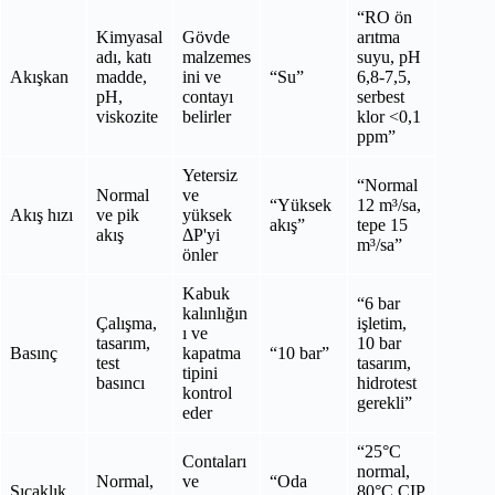
“RO ön
Kimyasal
Gövde
arıtma
adı, katı
malzemes
suyu, pH
Akışkan
madde,
ini ve
“Su”
6,8-7,5,
pH,
contayı
serbest
viskozite
belirler
klor <0,1
ppm”
Yetersiz
“Normal
Normal
ve
“Yüksek
12 m³/sa,
Akış hızı
ve pik
yüksek
akış”
tepe 15
akış
ΔP'yi
m³/sa”
önler
Kabuk
“6 bar
kalınlığın
Çalışma,
işletim,
ı ve
tasarım,
10 bar
Basınç
kapatma
“10 bar”
test
tasarım,
tipini
basıncı
hidrotest
kontrol
gerekli”
eder
“25°C
Contaları
normal,
Normal,
ve
“Oda
Sıcaklık
80°C CIP