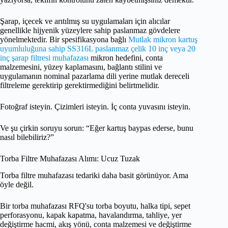
Şarap, içecek ve arıtılmış su uygulamaları için alıcılar
genellikle hijyenik yüzeylere sahip paslanmaz gövdelere
yönelmektedir. Bir spesifikasyona bağlı
Mutlak mikron kartuş
uyumluluğuna sahip SS316L paslanmaz çelik 10 inç veya 20
inç şarap filtresi muhafazası
mikron hedefini, conta
malzemesini, yüzey kaplamasını, bağlantı stilini ve
uygulamanın nominal pazarlama dili yerine mutlak dereceli
filtreleme gerektirip gerektirmediğini belirtmelidir.
Fotoğraf isteyin. Çizimleri isteyin. İç conta yuvasını isteyin.
Ve şu çirkin soruyu sorun: “Eğer kartuş baypas ederse, bunu
nasıl bilebiliriz?”
Torba Filtre Muhafazası Alımı: Ucuz Tuzak
Torba filtre muhafazası tedariki daha basit görünüyor. Ama
öyle değil.
Bir torba muhafazası RFQ'su torba boyutu, halka tipi, sepet
perforasyonu, kapak kapatma, havalandırma, tahliye, yer
değiştirme hacmi, akış yönü, conta malzemesi ve değiştirme