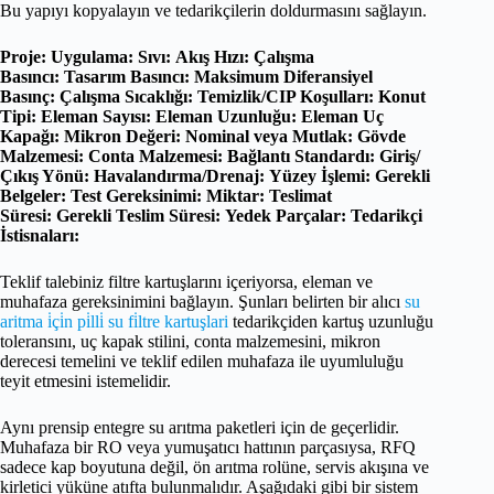
Bu yapıyı kopyalayın ve tedarikçilerin doldurmasını sağlayın.
Proje:
Uygulama:
Sıvı:
Akış Hızı:
Çalışma
Basıncı:
Tasarım Basıncı:
Maksimum Diferansiyel
Basınç:
Çalışma Sıcaklığı:
Temizlik/CIP Koşulları:
Konut
Tipi:
Eleman Sayısı:
Eleman Uzunluğu:
Eleman Uç
Kapağı:
Mikron Değeri:
Nominal veya Mutlak:
Gövde
Malzemesi:
Conta Malzemesi:
Bağlantı Standardı:
Giriş/
Çıkış Yönü:
Havalandırma/Drenaj:
Yüzey İşlemi:
Gerekli
Belgeler:
Test Gereksinimi:
Miktar:
Teslimat
Süresi:
Gerekli Teslim Süresi:
Yedek Parçalar:
Tedarikçi
İstisnaları:
Teklif talebiniz filtre kartuşlarını içeriyorsa, eleman ve
muhafaza gereksinimini bağlayın. Şunları belirten bir alıcı
su
aritma i̇çi̇n pi̇lli̇ su fi̇ltre kartuşlari
tedarikçiden kartuş uzunluğu
toleransını, uç kapak stilini, conta malzemesini, mikron
derecesi temelini ve teklif edilen muhafaza ile uyumluluğu
teyit etmesini istemelidir.
Aynı prensip entegre su arıtma paketleri için de geçerlidir.
Muhafaza bir RO veya yumuşatıcı hattının parçasıysa, RFQ
sadece kap boyutuna değil, ön arıtma rolüne, servis akışına ve
kirletici yüküne atıfta bulunmalıdır. Aşağıdaki gibi bir sistem