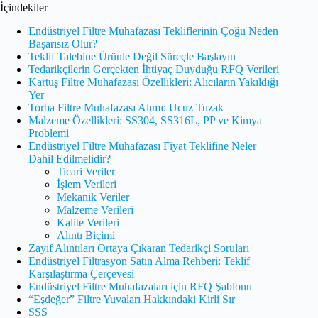
İçindekiler
Endüstriyel Filtre Muhafazası Tekliflerinin Çoğu Neden
Başarısız Olur?
Teklif Talebine Ürünle Değil Süreçle Başlayın
Tedarikçilerin Gerçekten İhtiyaç Duyduğu RFQ Verileri
Kartuş Filtre Muhafazası Özellikleri: Alıcıların Yakıldığı
Yer
Torba Filtre Muhafazası Alımı: Ucuz Tuzak
Malzeme Özellikleri: SS304, SS316L, PP ve Kimya
Problemi
Endüstriyel Filtre Muhafazası Fiyat Teklifine Neler
Dahil Edilmelidir?
Ticari Veriler
İşlem Verileri
Mekanik Veriler
Malzeme Verileri
Kalite Verileri
Alıntı Biçimi
Zayıf Alıntıları Ortaya Çıkaran Tedarikçi Soruları
Endüstriyel Filtrasyon Satın Alma Rehberi: Teklif
Karşılaştırma Çerçevesi
Endüstriyel Filtre Muhafazaları için RFQ Şablonu
“Eşdeğer” Filtre Yuvaları Hakkındaki Kirli Sır
SSS