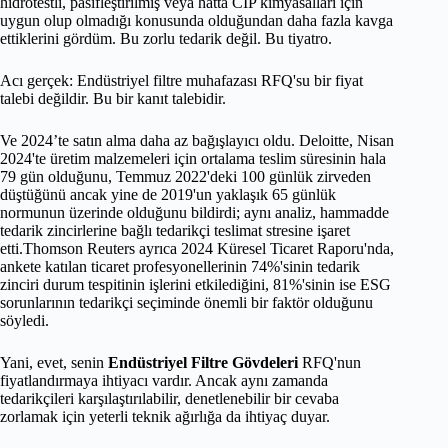
hidrotestli, pasifleştirilmiş veya hatta CIP kimyasalları için
uygun olup olmadığı konusunda olduğundan daha fazla kavga
ettiklerini gördüm. Bu zorlu tedarik değil. Bu tiyatro.
Acı gerçek: Endüstriyel filtre muhafazası RFQ'su bir fiyat
talebi değildir. Bu bir kanıt talebidir.
Ve 2024’te satın alma daha az bağışlayıcı oldu. Deloitte, Nisan
2024'te üretim malzemeleri için ortalama teslim süresinin hala
79 gün olduğunu, Temmuz 2022'deki 100 günlük zirveden
düştüğünü ancak yine de 2019'un yaklaşık 65 günlük
normunun üzerinde olduğunu bildirdi; aynı analiz, hammadde
tedarik zincirlerine bağlı tedarikçi teslimat stresine işaret
etti.Thomson Reuters ayrıca 2024 Küresel Ticaret Raporu'nda,
ankete katılan ticaret profesyonellerinin 74%'sinin tedarik
zinciri durum tespitinin işlerini etkilediğini, 81%'sinin ise ESG
sorunlarının tedarikçi seçiminde önemli bir faktör olduğunu
söyledi.
Yani, evet, senin
Endüstriyel Filtre Gövdeleri
RFQ'nun
fiyatlandırmaya ihtiyacı vardır. Ancak aynı zamanda
tedarikçileri karşılaştırılabilir, denetlenebilir bir cevaba
zorlamak için yeterli teknik ağırlığa da ihtiyaç duyar.