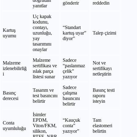
doğrudan
gönderir
reddedin
yanıtlar
Uç kapak
kodunu,
contayı,
“Standart
Kartuş
uzunluğu,
kartuş uyar”
Talep çizimi
uyumu
yay
diyor”
tasarımını
onaylar
Malzeme
Sadece
Malzeme
Not ve
sertifikası ve
“paslanmaz
izlenebilirliğ
sertifikayı
ıslak parça
çelik”
i
netleştirin
listesi sunar
yazıyor
Sadece
Tasarım ve
Basınç testi
Basınç
çalışma
test basıncını
raporu
derecesi
basıncını
belirtir
isteyin
belirtir
İsimler
EPDM,
“Kauçuk
Tam
Conta
Viton/FKM,
conta”
elastomeri
uyumluluğu
silikon,
yazıyor”
belirtin
PTFE, NBR