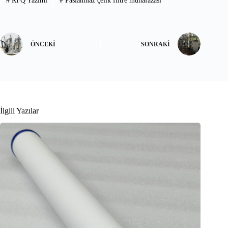
#
RFQ Yazımı
#
Paslanmaz çelik filtre muhafazası
ÖNCEKI
SONRAKI
İlgili Yazılar