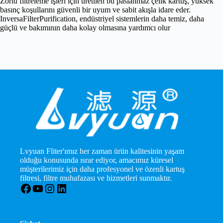
Zorlu filtreleme işleri için üretilen bu paslanmaz çelik kartuş, yüksek
basınç koşullarını güvenli bir uyum ve sabit akışla idare eder.
InversaFilterPurification, endüstriyel sistemlerin daha temiz, daha
güçlü ve bakımının daha kolay olmasına yardımcı olur
Lvyuan Fliter'ımız her zaman ürün kalitesinin yaşam
olduğu konusunda ısrar ediyor, amacımız küresel
müşterilerimiz için daha profesyonel ve özenli kartuş
filtresi, filtre muhafazası ve hizmetleri sunmaktır.
Facebook
YouTube
Instagram
LinkedIn