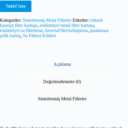
Teklif İste
Kategoriler:
Sinterlenmiş Metal Filtreler
Etiketler:
yüksek
basınçlı filtre kartuşu
,
endüstriyel metal filtre kartuşu
,
endüstri̇yel su fi̇ltreleme
,
InversaFiltreSaflaştırma
,
paslanmaz
çelik kartuş
,
Su Filtresi Kilitleri
Açıklama
Değerlendirmeler (0)
Sinterlenmiş Metal Filtreler