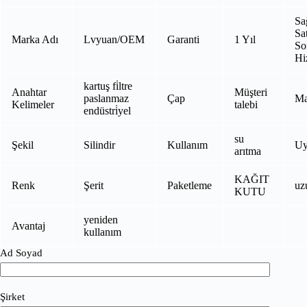
Sa
Sat
Marka Adı
Lvyuan/OEM
Garanti
1 Yıl
So
Hi
kartuş fi̇ltre
Anahtar
Müşteri
paslanmaz
Çap
Ma
Kelimeler
talebi
endüstri̇yel
su
Şekil
Silindir
Kullanım
Uy
arıtma
KAĞIT
Renk
Şerit
Paketleme
uz
KUTU
yeniden
Avantaj
kullanım
Ad Soyad
Şirket