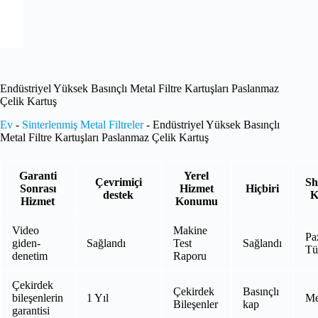
Endüstriyel Yüksek Basınçlı Metal Filtre Kartuşları Paslanmaz
Çelik Kartuş
Ev
-
Sinterlenmiş Metal Filtreler
-
Endüstriyel Yüksek Basınçlı
Metal Filtre Kartuşları Paslanmaz Çelik Kartuş
Garanti
Yerel
Çevrimiçi
S
Sonrası
Hizmet
Hiçbiri
destek
K
Hizmet
Konumu
Video
Makine
Pa
giden-
Sağlandı
Test
Sağlandı
Tü
denetim
Raporu
Çekirdek
Çekirdek
Basınçlı
bileşenlerin
1 Yıl
Me
Bileşenler
kap
garantisi