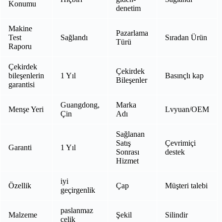
Konumu
denetim
Makine
Pazarlama
Test
Sağlandı
Sıradan Ürün
Türü
Raporu
Çekirdek
Çekirdek
bileşenlerin
1 Yıl
Basınçlı kap
Bileşenler
garantisi
Guangdong,
Marka
Menşe Yeri
Lvyuan/OEM
Çin
Adı
Sağlanan
Satış
Çevrimiçi
Garanti
1 Yıl
Sonrası
destek
Hizmet
iyi
Özellik
Çap
Müşteri talebi
geçirgenlik
paslanmaz
Malzeme
Şekil
Silindir
çelik