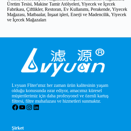
Üretim Tesisi, Makine Tamir Atölyeleri, Yiyecek ve İçecek
Fabrikası, Çiftlikler, Restoran, Ev Kullanımı, Perakende, Yiyecek
Mağazası, Matbaalar, İnşaat işleri, Enerji ve Madencilik, Yiyecek
ve İçecek Mağazaları
Lvyuan Fliter'ımız her zaman ürün kalitesinin yaşam
olduğu konusunda ısrar ediyor, amacımız küresel
müşterilerimiz için daha profesyonel ve özenli kartuş
filtresi, filtre muhafazası ve hizmetleri sunmaktır.
Facebook
YouTube
Instagram
LinkedIn
Şirket