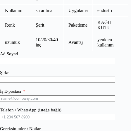
Kullanım
su arıtma
Uygulama
endüstri
KAĞIT
Renk
Şerit
Paketleme
KUTU
10/20/30/40
yeniden
uzunluk
Avantaj
inç
kullanım
Ad Soyad
Şirket
İş E-postası
Telefon / WhatsApp (isteğe bağlı)
Gereksinimler / Notlar