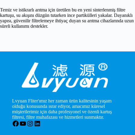
Temiz ve istikrarlı arıtma için üretilen bu en yeni sinterlenmiş filtre
kartuşu, su akışını düzgün tutarken ince partikülleri yakalar. Dayanıklı
yapısı, güvenilir filtrelemeye ihtiyaç duyan su arıtma cihazlarında uzun
süreli kullanımı destekler.
Lvyuan Fliter'ımız her zaman ürün kalitesinin yaşam
olduğu konusunda ısrar ediyor, amacımız küresel
müşterilerimiz için daha profesyonel ve özenli kartuş
filtresi, filtre muhafazası ve hizmetleri sunmaktır.
Facebook
YouTube
Instagram
LinkedIn