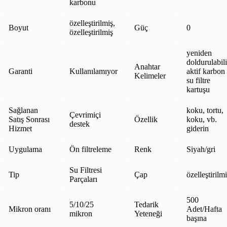
karbonu
özelleştirilmiş,
Boyut
Güç
0
özelleştirilmiş
yeniden
doldurulabili
Anahtar
Garanti
Kullanılamıyor
aktif karbon
Kelimeler
su filtre
kartuşu
Sağlanan
koku, tortu,
Çevrimiçi
Satış Sonrası
Özellik
koku, vb.
destek
Hizmet
giderin
Uygulama
Ön filtreleme
Renk
Siyah/gri
Su Filtresi
Tip
Çap
özelleştirilm
Parçaları
500
5/10/25
Tedarik
Mikron oranı
Adet/Hafta
mikron
Yeteneği
başına