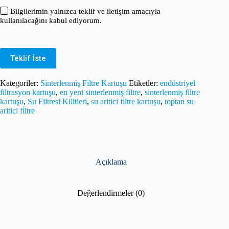
Bilgilerimin yalnızca teklif ve iletişim amacıyla
kullanılacağını kabul ediyorum.
Teklif İste
Kategoriler:
Sinterlenmiş Filtre Kartuşu
Etiketler:
endüstriyel
filtrasyon kartuşu
,
en yeni sinterlenmiş filtre
,
sinterlenmiş filtre
kartuşu
,
Su Filtresi Kilitleri
,
su aritici fi̇ltre kartuşu
,
toptan su
aritici fi̇ltre
Açıklama
Değerlendirmeler (0)