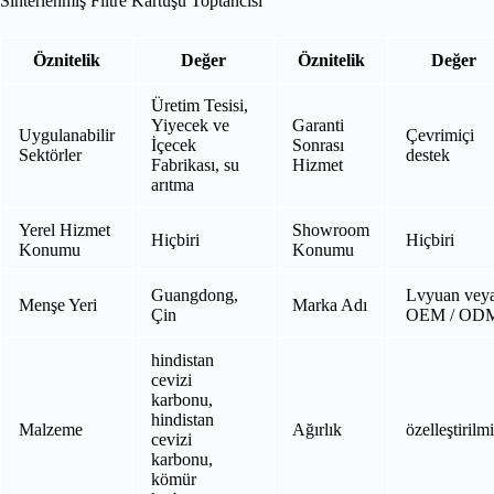
Sinterlenmiş Filtre Kartuşu Toptancısı
Öznitelik
Değer
Öznitelik
Değer
Üretim Tesisi,
Yiyecek ve
Garanti
Uygulanabilir
Çevrimiçi
İçecek
Sonrası
Sektörler
destek
Fabrikası, su
Hizmet
arıtma
Yerel Hizmet
Showroom
Hiçbiri
Hiçbiri
Konumu
Konumu
Guangdong,
Lvyuan vey
Menşe Yeri
Marka Adı
Çin
OEM / OD
hindistan
cevizi
karbonu,
hindistan
Malzeme
Ağırlık
özelleştirilm
cevizi
karbonu,
kömür