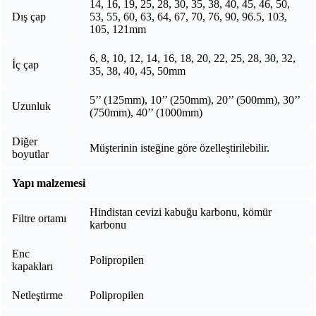
14, 16, 19, 25, 28, 30, 35, 38, 40, 45, 46, 50,
Dış çap
53, 55, 60, 63, 64, 67, 70, 76, 90, 96.5, 103,
105, 121mm
6, 8, 10, 12, 14, 16, 18, 20, 22, 25, 28, 30, 32,
İç çap
35, 38, 40, 45, 50mm
5’’ (125mm), 10’’ (250mm), 20’’ (500mm), 30’’
Uzunluk
(750mm), 40’’ (1000mm)
Diğer
Müşterinin isteğine göre özelleştirilebilir.
boyutlar
Yapı malzemesi
Hindistan cevizi kabuğu karbonu, kömür
Filtre ortamı
karbonu
Enc
Polipropilen
kapakları
Netleştirme
Polipropilen