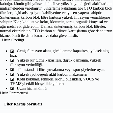
kabuğu, kömür gibi yüksek kaliteli ve yüksek iyot değerli aktif karbon
malzemelerden yapılmıştır. Sinterleme kalıplama tipi CTO karbon blok
filtreler güçlü adsorpsiyon kabiliyetine ve iyi sert yapıya sahiptir.
Sinterlenmiş karbon blok filtre kartuşu yüksek filtrasyon verimliliğine
sahiptir. Klor, kötü tat ve koku, kloramin, tortu, organik kimyasal ve
ağır metal vb. giderebilir. Dahası, sinterlenmiş karbon blok filtreler,
normal ekstrüde tip CTO karbon su filtresi kartuşlarına göre daha uzun
hizmet ömrü ile daha kararlı ve daha güvenilirdir.
Ürün Özelliği
◪
Geniş filtrasyon alanı, güçlü emme kapasitesi, yüksek akış
hızı.
◪
Yüksek kir tutma kapasitesi, düşük damlama, yüksek
filtrasyon verimliliği.
◪
Tüm standart filtre yuvalarına veya spor şişelerine uyar.
◪
Yüksek iyot değerli aktif karbon malzemeler
◪
Kötü kokuları, renkleri, klorlu bileşikleri, VOCS ve
THMS'yi etkili bir şekilde giderir;
◪
Uzun hizmet ömrü
Ürün Parametresi
Fiter Kartuş boyutları