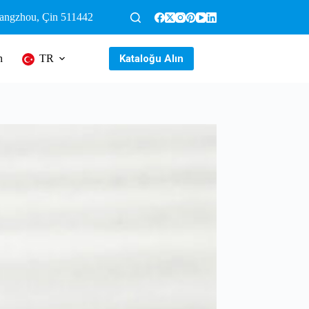
uangzhou, Çin 511442
Kataloğu Alın
n
TR