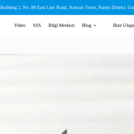
 Building 2, No. 88 East Line Road, Nancun Town, Panyu District, G
Video
SSS
Bilgi Merkezi
Blog
Bize Ulaşı