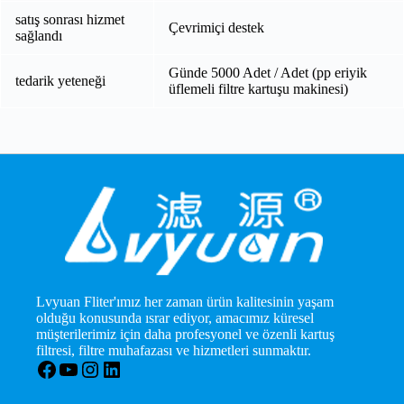
satış sonrası hizmet
Çevrimiçi destek
sağlandı
Günde 5000 Adet / Adet (pp eriyik
tedarik yeteneği
üflemeli filtre kartuşu makinesi)
Lvyuan Fliter'ımız her zaman ürün kalitesinin yaşam
olduğu konusunda ısrar ediyor, amacımız küresel
müşterilerimiz için daha profesyonel ve özenli kartuş
filtresi, filtre muhafazası ve hizmetleri sunmaktır.
Facebook
YouTube
Instagram
LinkedIn