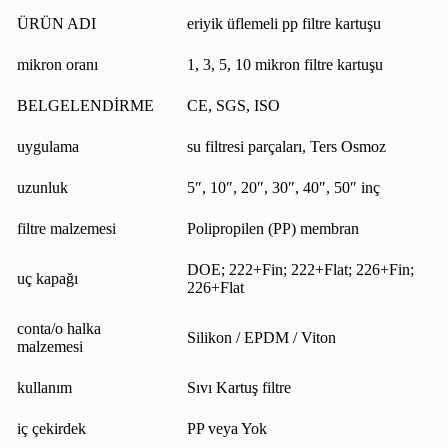
ÜRÜN ADI
eriyik üflemeli pp filtre kartuşu
mikron oranı
1, 3, 5, 10 mikron filtre kartuşu
BELGELENDİRME
CE, SGS, ISO
uygulama
su filtresi parçaları, Ters Osmoz
uzunluk
5″, 10″, 20″, 30″, 40″, 50″ inç
filtre malzemesi
Polipropilen (PP) membran
DOE; 222+Fin; 222+Flat; 226+Fin;
uç kapağı
226+Flat
conta/o halka
Silikon / EPDM / Viton
malzemesi
kullanım
Sıvı Kartuş filtre
iç çekirdek
PP veya Yok