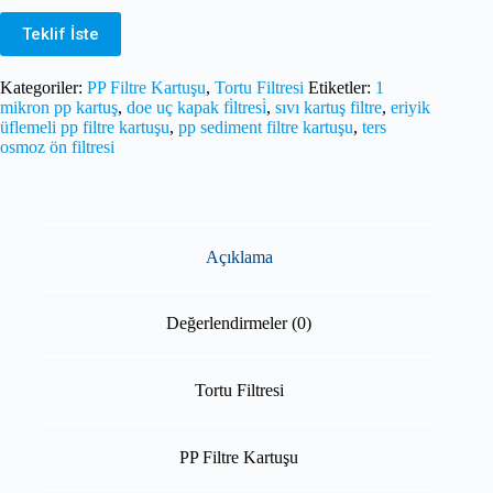
Teklif İste
Kategoriler:
PP Filtre Kartuşu
,
Tortu Filtresi
Etiketler:
1
mikron pp kartuş
,
doe uç kapak fi̇ltresi̇
,
sıvı kartuş filtre
,
eriyik
üflemeli pp filtre kartuşu
,
pp sediment filtre kartuşu
,
ters
osmoz ön filtresi
Açıklama
Değerlendirmeler (0)
Tortu Filtresi
PP Filtre Kartuşu