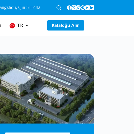
uangzhou, Çin 511442
Kataloğu Alın
n
TR