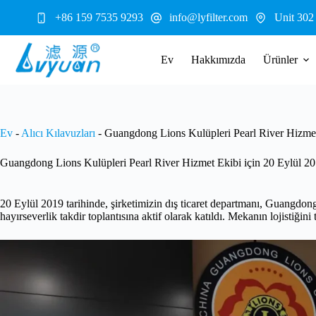
İçeriğe
+86 159 7535 9293
info@lyfilter.com
Unit 302
geç
Ev
Hakkımızda
Ürünler
Ev
-
Alıcı Kılavuzları
-
Guangdong Lions Kulüpleri Pearl River Hizmet 
Guangdong Lions Kulüpleri Pearl River Hizmet Ekibi için 20 Eylül 201
20 Eylül 2019 tarihinde, şirketimizin dış ticaret departmanı, Guangd
hayırseverlik takdir toplantısına aktif olarak katıldı. Mekanın lojistiğin