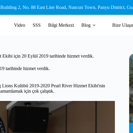
 Building 2, No. 88 East Line Road, Nancun Town, Panyu District, G
Video
SSS
Bilgi Merkezi
Blog
Bize Ulaşı
Ekibi için 20 Eylül 2019 tarihinde hizmet verdik.
9 tarihinde hizmet verdik.
ong Lions Kulübü 2019-2020 Pearl River Hizmet Ekibi'nin
i tamamlamak için çok çalıştık.