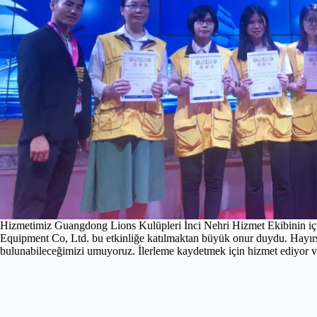
Hizmetimiz Guangdong Lions Kulüpleri İnci Nehri Hizmet Ekibinin iç
Equipment Co, Ltd. bu etkinliğe katılmaktan büyük onur duydu. Hayırse
bulunabileceğimizi umuyoruz. İlerleme kaydetmek için hizmet ediyor ve 