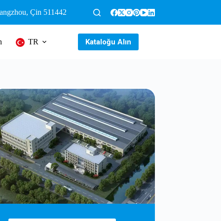
uangzhou, Çin 511442
Kataloğu Alın
n
TR