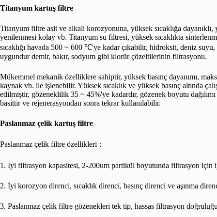
Titanyum kartuş filtre
Titanyum filtre asit ve alkali korozyonuna, yüksek sıcaklığa dayanıklı
yenilenmesi kolay vb. Titanyum su filtresi, yüksek sıcaklıkta sinterlen
sıcaklığı havada 500 ~ 600 ℃'ye kadar çıkabilir, hidroksit, deniz suyu, diğ
uygundur demir, bakır, sodyum gibi klorür çözeltilerinin filtrasyonu.
Mükemmel mekanik özelliklere sahiptir, yüksek basınç dayanımı, maks
kaynak vb. ile işlenebilir. Yüksek sıcaklık ve yüksek basınç altında çalış
edilmiştir, gözeneklilik 35 ~ 45%'ye kadardır, gözenek boyutu dağılımı 
basittir ve rejenerasyondan sonra tekrar kullanılabilir.
Paslanmaz çelik kartuş filtre
Paslanmaz çelik filtre özellikleri：
1. İyi filtrasyon kapasitesi, 2-200um partikül boyutunda filtrasyon için 
2. İyi korozyon direnci, sıcaklık direnci, basınç direnci ve aşınma diren
3. Paslanmaz çelik filtre gözenekleri tek tip, hassas filtrasyon doğruluğu