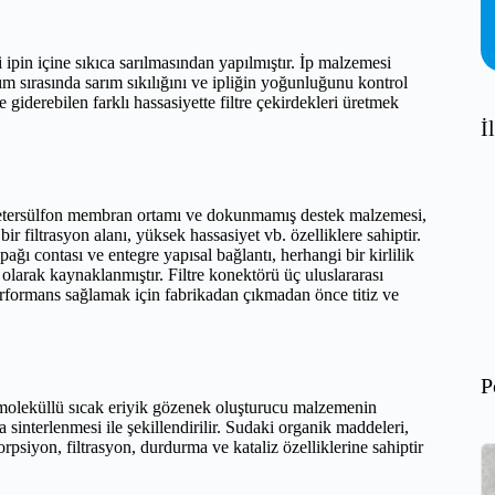
i ipin içine sıkıca sarılmasından yapılmıştır. İp malzemesi
arım sırasında sarım sıkılığını ve ipliğin yoğunluğunu kontrol
de giderebilen farklı hassasiyette filtre çekirdekleri üretmek
İ
polietersülfon membran ortamı ve dokunmamış destek malzemesi,
r filtrasyon alanı, yüksek hassasiyet vb. özelliklere sahiptir.
pağı contası ve entegre yapısal bağlantı, herhangi bir kirlilik
l olarak kaynaklanmıştır. Filtre konektörü üç uluslararası
 performans sağlamak için fabrikadan çıkmadan önce titiz ve
P
o moleküllü sıcak eriyik gözenek oluşturucu malzemenin
 sinterlenmesi ile şekillendirilir. Sudaki organik maddeleri,
orpsiyon, filtrasyon, durdurma ve kataliz özelliklerine sahiptir