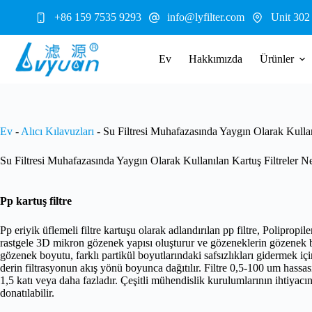
İçeriğe
+86 159 7535 9293
info@lyfilter.com
Unit 302
geç
Ev
Hakkımızda
Ürünler
Ev
-
Alıcı Kılavuzları
-
Su Filtresi Muhafazasında Yaygın Olarak Kullanı
Su Filtresi Muhafazasında Yaygın Olarak Kullanılan Kartuş Filtreler Ne
Pp kartuş filtre
Pp eriyik üflemeli filtre kartuşu olarak adlandırılan pp filtre, Polipropi
rastgele 3D mikron gözenek yapısı oluşturur ve gözeneklerin gözenek bo
gözenek boyutu, farklı partikül boyutlarındaki safsızlıkları gidermek için 
derin filtrasyonun akış yönü boyunca dağıtılır. Filtre 0,5-100 um hassasiye
1,5 katı veya daha fazladır. Çeşitli mühendislik kurulumlarının ihtiyacını
donatılabilir.