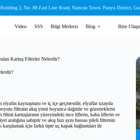
 Building 2, No. 88 East Line Road, Nancun Town, Panyu District, G
Video
SSS
Bilgi Merkezi
Blog
Bize Ulaşı
lan Kartuş Filtreler Nelerdir?
lerdir?
len elyafın kaynaşması ve iç içe geçmesidir, elyaflar uzayda
yutu filtratın akış yönü boyunca dağıtılır ve gözeneklerin
filtrat kartuşlarının yüzeyindeki ince liflerin, kaba liflerin ve
t aralığına sahiptir ve akış hızı aynı hassas pileli filtrenin
 karşılamak için farklı tipte uç kapak bağlantıları ile