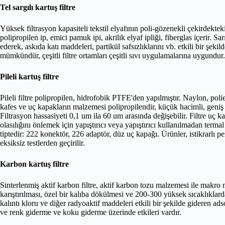
Tel sargılı kartuş filtre
Yüksek filtrasyon kapasiteli tekstil elyafının poli-gözenekli çekirdektek
polipropilen ip, emici pamuk ipi, akrilik elyaf ipliği, fiberglas içerir. S
ederek, askıda katı maddeleri, partikül safsızlıklarını vb. etkili bir şekil
mümkündür, çeşitli filtre ortamları çeşitli sıvı uygulamalarına uygundur.
Pileli kartuş filtre
Pileli filtre polipropilen, hidrofobik PTFE'den yapılmıştır. Naylon, 
kafes ve uç kapakların malzemesi polipropilendir, küçük hacimli, geniş bi
Filtrasyon hassasiyeti 0,1 um ila 60 um arasında değişebilir. Filtre uç ka
olasılığını önlemek için yapıştırıcı veya yapıştırıcı kullanılmadan terma
tiptedir: 222 konektör, 226 adaptör, düz uç kapağı. Ürünler, istikrarlı
eksiksiz testlerden geçirilir.
Karbon kartuş filtre
Sinterlenmiş aktif karbon filtre, aktif karbon tozu malzemesi ile makr
karıştırılması, özel bir kalıba dökülmesi ve 200-300 yüksek sıcaklıklarda
kalıntı kloru ve diğer radyoaktif maddeleri etkili bir şekilde gideren ads
ve renk giderme ve koku giderme üzerinde etkileri vardır.