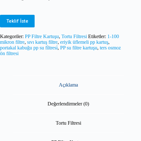
Teklif İste
Kategoriler:
PP Filtre Kartuşu
,
Tortu Filtresi
Etiketler:
1-100
mikron filtre
,
sıvı kartuş filtre
,
eriyik üflemeli pp kartuş
,
portakal kabuğu pp su fi̇ltresi̇
,
PP su filtre kartuşu
,
ters osmoz
ön filtresi
Açıklama
Değerlendirmeler (0)
Tortu Filtresi