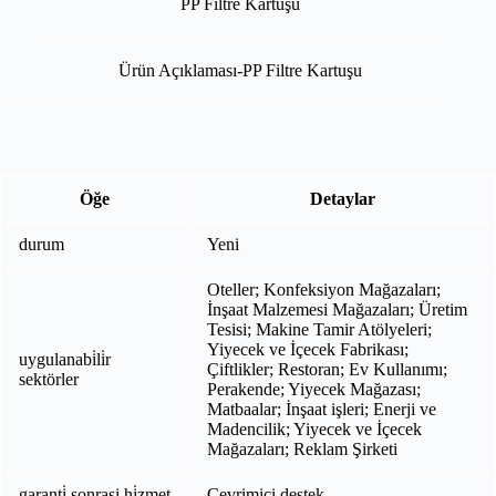
PP Filtre Kartuşu
Ürün Açıklaması-PP Filtre Kartuşu
Öğe
Detaylar
durum
Yeni
Oteller; Konfeksiyon Mağazaları;
İnşaat Malzemesi Mağazaları; Üretim
Tesisi; Makine Tamir Atölyeleri;
Yiyecek ve İçecek Fabrikası;
uygulanabi̇li̇r
Çiftlikler; Restoran; Ev Kullanımı;
sektörler
Perakende; Yiyecek Mağazası;
Matbaalar; İnşaat işleri; Enerji ve
Madencilik; Yiyecek ve İçecek
Mağazaları; Reklam Şirketi
garanti̇ sonrasi hi̇zmet
Çevrimiçi destek