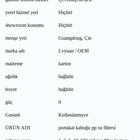
yerel hi̇zmet yeri̇
Hiçbiri
showroom konumu
Hiçbiri
menşe yeri
Guangdong, Çin
marka adı
Lvyuan / OEM
malzeme
karton
ağırlık
bağlıdır
boyut
bağlıdır
güç
0
Garanti
Kullanılamıyor
ÜRÜN ADI
portakal kabuğu pp su fi̇ltresi̇