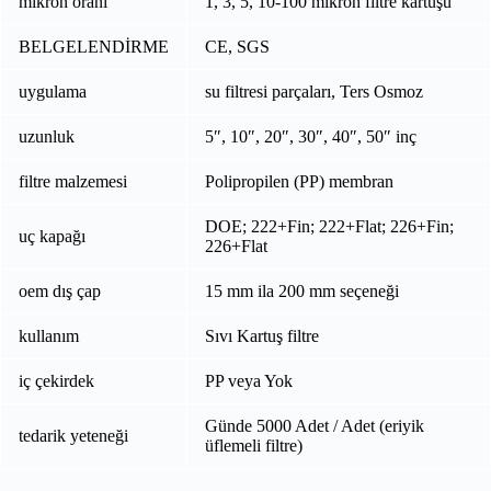
mikron oranı
1, 3, 5, 10-100 mikron filtre kartuşu
BELGELENDİRME
CE, SGS
uygulama
su filtresi parçaları, Ters Osmoz
uzunluk
5″, 10″, 20″, 30″, 40″, 50″ inç
filtre malzemesi
Polipropilen (PP) membran
DOE; 222+Fin; 222+Flat; 226+Fin;
uç kapağı
226+Flat
oem dış çap
15 mm ila 200 mm seçeneği
kullanım
Sıvı Kartuş filtre
iç çekirdek
PP veya Yok
Günde 5000 Adet / Adet (eriyik
tedarik yeteneği
üflemeli filtre)